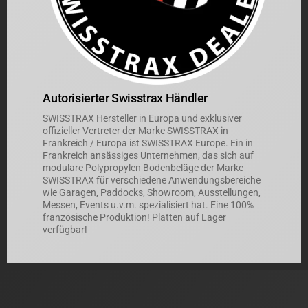
Autorisierter Swisstrax Händler
SWISSTRAX Hersteller in Europa und exklusiver
offizieller Vertreter der Marke SWISSTRAX in
Frankreich / Europa ist SWISSTRAX Europe. Ein in
Frankreich ansässiges Unternehmen, das sich auf
modulare Polypropylen Bodenbeläge der Marke
SWISSTRAX für verschiedene Anwendungsbereiche
wie Garagen, Paddocks, Showroom, Ausstellungen,
Messen, Events u.v.m. spezialisiert hat. Eine 100%
französische Produktion! Platten auf Lager
verfügbar!