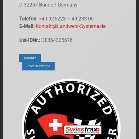
D-32257 Bünde / Germany
Telefon
: +49 (0)5223 – 49 233 00
E-Mail:
Kontakt@Landwehr-Systeme.de
Ust-IDNr.:
DE364305676
Kontakt
Produktanfrage