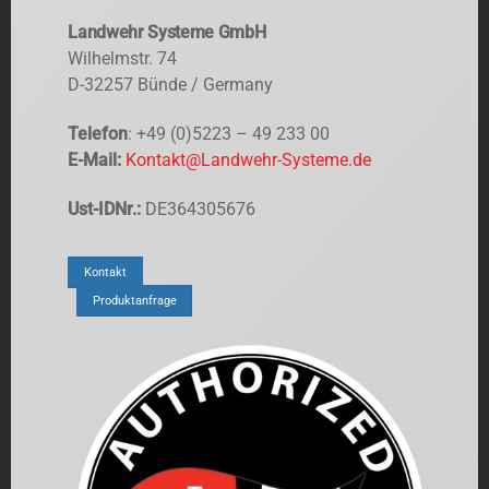
Landwehr Systeme GmbH
Wilhelmstr. 74
D-32257 Bünde / Germany
Telefon
: +49 (0)5223 – 49 233 00
E-Mail:
Kontakt@Landwehr-Systeme.de
Ust-IDNr.:
DE364305676
Kontakt
Produktanfrage