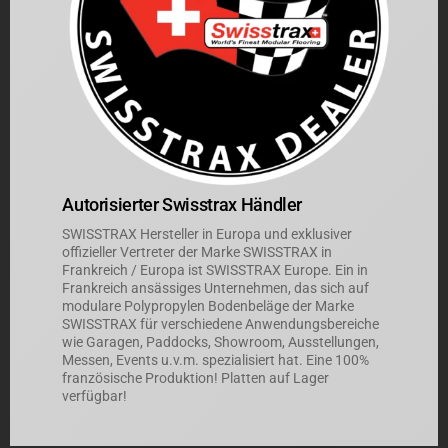
Autorisierter Swisstrax Händler
SWISSTRAX Hersteller in Europa und exklusiver
offizieller Vertreter der Marke SWISSTRAX in
Frankreich / Europa ist SWISSTRAX Europe. Ein in
Frankreich ansässiges Unternehmen, das sich auf
modulare Polypropylen Bodenbeläge der Marke
SWISSTRAX für verschiedene Anwendungsbereiche
wie Garagen, Paddocks, Showroom, Ausstellungen,
Messen, Events u.v.m. spezialisiert hat. Eine 100%
französische Produktion! Platten auf Lager
verfügbar!